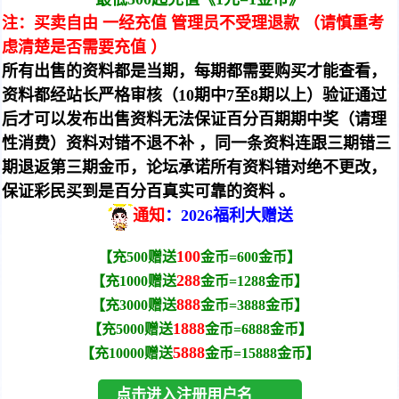
注：买卖自由 一经充值 管理员不受理退款 （请慎重考
虑清楚是否需要充值 ）
所有出售的资料都是当期，每期都需要购买才能查看，
资料都经站长严格审核（10期中7至8期以上）验证通过
后才可以发布出售资料无法保证百分百期期中奖（请理
性消费）资料对错不退不补 ，同一条资料连跟三期错三
期退返第三期金币，论坛承诺所有资料错对绝不更改，
保证彩民买到是百分百真实可靠的资料 。
通知
：2026福利大赠送
100
【充500赠送
金币=600金币】
2
88
【充1000赠送
金币=1288金币】
888
【充3000赠送
金币=3888金币】
1
888
【充5000赠送
金币
=6888金币】
5888
【充10000赠送
金币=15888金币】
点击进入注册用户名