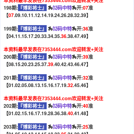
本资料最早发表在7353444.com欢迎转发+关注
198期:
『博彩将士』
🏇
⑿码中特
🏇开:
07
准
【
07
.09.10.11.12.14.19.24.26.28.32.39】
199期:
『博彩将士』
🏇
⑿码中特
🏇开:
36
准
【04.11.15.17.20.33.34.35.
36
.38.47.49】
本资料最早发表在7353444.com欢迎转发+关注
200期:
『博彩将士』
🏇
⑿码中特
🏇开:
39
准
【08.15.20.23.25.37.
39
.40.42.43.46.47】
201期:
『博彩将士』
🏇
⑿码中特
🏇开:
32
准
【01.02.05.08.13.15.16.17.19.
32
.45.46】
本资料最早发表在7353444.com欢迎转发+关注
202期:
『博彩将士』
🏇
⑿码中特
🏇开:
40
准
【01.02.15.16.17.19.28.36.38.
40
.41.48】
203期:
『博彩将士』
🏇
⑿码中特
🏇开:
25
准