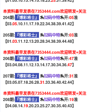
【01.05.10.13.14.15.18.23.
25
.31.39.42】
本资料最早发表在7353444.com欢迎转发+关注
204期:
『博彩将士』
🏇
⑿码中特
🏇开:
05
准
【03.
05
.10.11.17.19.22.34.38.39.41.42】
205期:
『博彩将士』
🏇
⑿码中特
🏇开:
03
准
【01.
03
.11.12.13.20.28.34.38.39.44.48】
本资料最早发表在7353444.com欢迎转发+关注
206期:
『博彩将士』
🏇
⑿码中特
🏇开:
47
准
【03.04.08.11.12.13.14.17.30.34.36.
47
】
207期:
『博彩将士』
🏇
⑿码中特
🏇开:
31
准
【03.05.07.18.26.28.
31
.33.36.40.42.44】
本资料最早发表在7353444.com欢迎转发+关注
208期:
『博彩将士』
🏇
⑿码中特
🏇开:
19
准
【04.08.14.
19
.20.23.25.27.30.35.40.43】