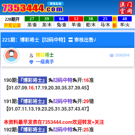
221期：博彩将士【⑿码中特】〓 审核出售√
博彩将士
306094
一级高手
190期:
『博彩将士』
🏇
⑿码中特
🏇开:
16
准
【01.07.09.
16
.17.19.20.30.35.37.39.45】
191期:
『博彩将士』
🏇
⑿码中特
🏇开:
29
错
【01.07.11.13.19.23.25.31.35.37.43.47】
本资料最早发表在7353444.com欢迎转发+关注
192期:
『博彩将士』
🏇
⑿码中特
🏇开:
25
准