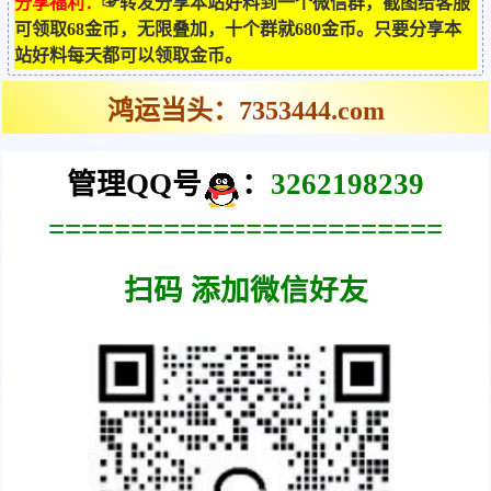
分享福利：
☞转发分享本站好料到一个微信群，截图给客服
可领取68金币，无限叠加，十个群就680金币。只要分享本
站好料每天都可以领取金币。
鸿运当头：7353444.com
管理QQ号
：
3262198239
========================
扫
码 添加微信好友