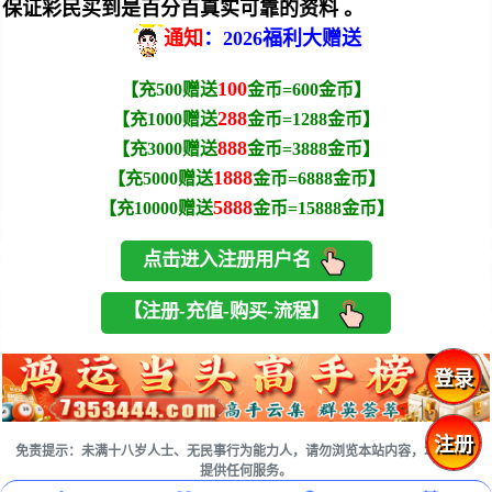
保证彩民买到是百分百真实可靠的资料 。
通知
：2026福利大赠送
100
【充500赠送
金币=600金币】
2
88
【充1000赠送
金币=1288金币】
888
【充3000赠送
金币=3888金币】
1
888
【充5000赠送
金币
=6888金币】
5888
【充10000赠送
金币=15888金币】
点击进入注册用户名
【注册-充值-购买-流程】
登录
注册
免责提示：未满十八岁人士、无民事行为能力人，请勿浏览本站内容，本站拒绝
提供任何服务。