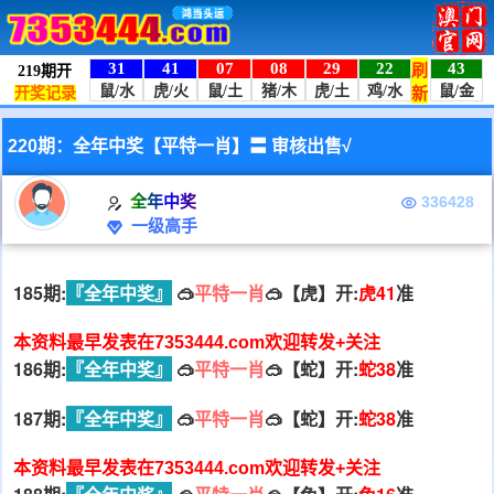
220期：全年中奖【平特一肖】〓 审核出售√
全年中奖
336428
一级高手
185期:
『全年中奖』
🥽
平特一肖
🥽【虎】开:
虎41
准
本资料最早发表在7353444.com欢迎转发+关注
186期:
『全年中奖』
🥽
平特一肖
🥽【蛇】开:
蛇38
准
187期:
『全年中奖』
🥽
平特一肖
🥽【蛇】开:
蛇38
准
本资料最早发表在7353444.com欢迎转发+关注