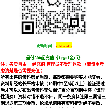
更新时间：
2026-3-16
最低500起充值《1元=1金币》
注：买卖自由 一经充值 管理员不受理退款 （请慎重考
虑清楚是否需要充值 ）
所有出售的资料都是当期，每期都需要购买才能查看，
资料都经站长严格审核（10期中7至8期以上）验证通过
后才可以发布出售资料无法保证百分百期期中奖（请理
性消费）资料对错不退不补 ，同一条资料连跟三期错三
期退返第三期金币，论坛承诺所有资料错对绝不更改，