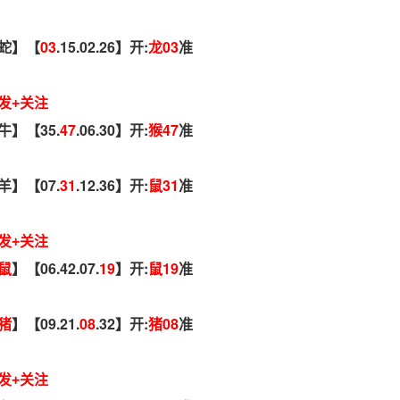
蛇】【
03
.15.02.26】开:
龙03
准
转发+关注
牛】【35.
47
.06.30】开:
猴47
准
羊】【07.
31
.12.36】开:
鼠31
准
转发+关注
鼠
】【06.42.07.
19
】开:
鼠19
准
猪
】【09.21.
08
.32】开:
猪08
准
转发+关注