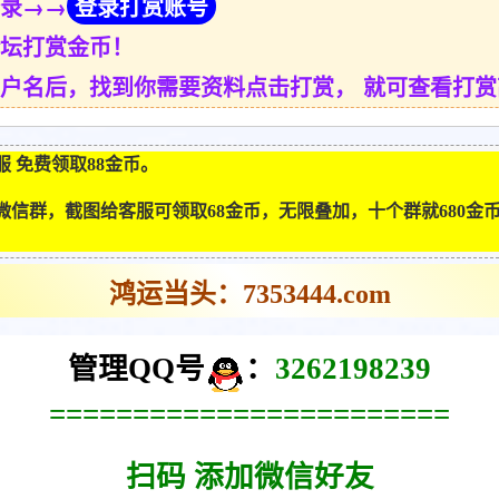
录→→
登录打赏账号
坛打赏金币！
户名后，找到你需要资料点击打赏， 就可查看打
 免费领取88金币。
微信群，截图给客服可领取68金币，无限叠加，十个群就680金
鸿运当头：7353444.com
管理QQ号
：
3262198239
========================
扫
码 添加微信好友