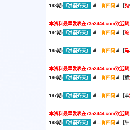
193期:
『洪福齐天』
🧦
二肖四码
🧦【
狗
本资料最早发表在7353444.com欢迎
194期:
『洪福齐天』
🧦
二肖四码
🧦【
蛇
195期:
『洪福齐天』
🧦
二肖四码
🧦【
马
本资料最早发表在7353444.com欢迎
196期:
『洪福齐天』
🧦
二肖四码
🧦【猴
197期:
『洪福齐天』
🧦
二肖四码
🧦【羊
本资料最早发表在7353444.com欢迎
198期:
『洪福齐天』
🧦
二肖四码
🧦【牛