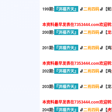
199期:
『洪福齐天』
🧦
二肖四码
🧦【蛇
本资料最早发表在7353444.com欢迎
200期:
『洪福齐天』
🧦
二肖四码
🧦【
龙
201期:
『洪福齐天』
🧦
二肖四码
🧦【鸡
本资料最早发表在7353444.com欢迎
202期:
『洪福齐天』
🧦
二肖四码
🧦【鸡
203期:
『洪福齐天』
🧦
二肖四码
🧦【龙
本资料最早发表在7353444.com欢迎
204期:
『洪福齐天』
🧦
二肖四码
🧦【
虎