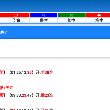
售√
羊
】【01.25.12.
36
】开:
羊36
准
转发+关注
猴
】【09.33.
23
.47】开:
猴23
准