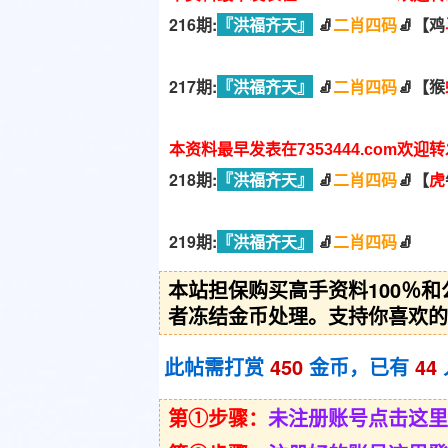
216期:
『洪福齐天』
🧦
二肖四码
🧦【鸡
217期:
『洪福齐天』
🧦
二肖四码
🧦【猴
本资料最早发表在7353444.com欢迎
218期:
『洪福齐天』
🧦
二肖四码
🧦【
虎
219期:
『洪福齐天』
🧦
二肖四码
🧦
本站担保购买高手资料100％
者冻结金币处理。支持你喜欢的
此帖需打赏
450
金币，已有
44
第①步骤：
未注册账号点击这里