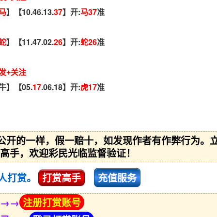
马
】【10.46.13.
37
】开:
马37
准
蛇
】【11.47.02.
26
】开:
蛇26
准
转发+关注
牛】【05.
17
.06.18】开:
虎17
准
和公开的一样，假一赔十，如发现作者有作弊行为。
高手，欢迎彩民光临监督验证！
人打赏。
打赏高手
充值服务
→→
注册打赏账号