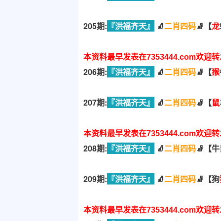
205期:
『洪福齐天』
🧦
二肖四码
🧦【
龙
本资料最早发表在7353444.com欢迎
206期:
『洪福齐天』
🧦
二肖四码
🧦【
猴
207期:
『洪福齐天』
🧦
二肖四码
🧦【
鼠
本资料最早发表在7353444.com欢迎
208期:
『洪福齐天』
🧦
二肖四码
🧦【牛
209期:
『洪福齐天』
🧦
二肖四码
🧦【狗
本资料最早发表在7353444.com欢迎