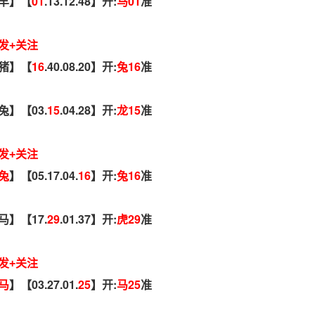
羊】【
01
.13.12.48】开:
马01
准
转发+关注
猪】【
16
.40.08.20】开:
兔16
准
兔】【03.
15
.04.28】开:
龙15
准
转发+关注
兔
】【05.17.04.
16
】开:
兔16
准
马】【17.
29
.01.37】开:
虎29
准
转发+关注
马
】【03.27.01.
25
】开:
马25
准