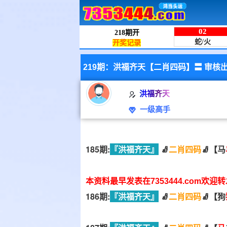
219期：洪福齐天【二肖四码】〓 审核出
洪福齐天
一级高手
185期:
『洪福齐天』
🧦
二肖四码
🧦【马
本资料最早发表在7353444.com欢迎
186期:
『洪福齐天』
🧦
二肖四码
🧦【狗