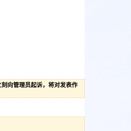
立刻向管理员起诉，将对发表作