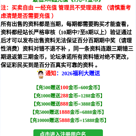
注：买卖自由 一经充值 管理员不受理退款 （请慎重考
虑清楚是否需要充值 ）
所有出售的资料都是当期，每期都需要购买才能查看，
资料都经站长严格审核（10期中7至8期以上）验证通过
后才可以发布出售资料无法保证百分百期期中奖（请理
性消费）资料对错不退不补 ，同一条资料连跟三期错三
期退返第三期金币，论坛承诺所有资料错对绝不更改，
保证彩民买到是百分百真实可靠的资料 。
通知
：2026福利大赠送
100
【充500赠送
金币=600金币】
2
88
【充1000赠送
金币=1288金币】
888
【充3000赠送
金币=3888金币】
1
888
【充5000赠送
金币
=6888金币】
5888
【充10000赠送
金币=15888金币】
点击进入注册用户名