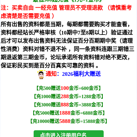
注：买卖自由 一经充值 管理员不受理退款 （请慎重考
虑清楚是否需要充值 ）
所有出售的资料都是当期，每期都需要购买才能查看，
资料都经站长严格审核（10期中7至8期以上）验证通过
后才可以发布出售资料无法保证百分百期期中奖（请理
性消费）资料对错不退不补 ，同一条资料连跟三期错三
期退返第三期金币，论坛承诺所有资料错对绝不更改，
保证彩民买到是百分百真实可靠的资料 。
通知
：2026福利大赠送
100
【充500赠送
金币=600金币】
2
88
【充1000赠送
金币=1288金币】
888
【充3000赠送
金币=3888金币】
1
888
【充5000赠送
金币
=6888金币】
5888
【充10000赠送
金币=15888金币】
点击进入注册用户名