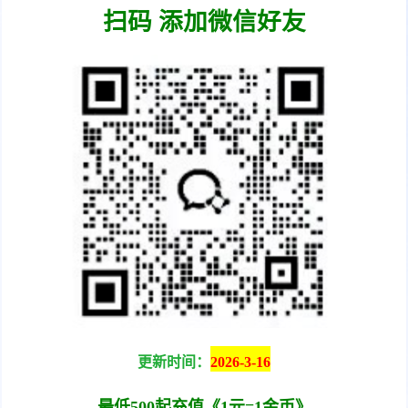
扫
码 添加微信好友
更新时间：
2026-3-16
最低500起充值《1元=1金币》